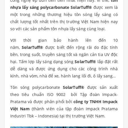
công nghệ ép đùn tiên tiến nhất hiện nay. Vì thế,
tôn
nhựa lấy sáng polycarbonate
SolarTuff®
được xem là
một trong những thương hiệu tôn sóng lấy sáng có
chất lượng tốt nhất trên thị trường Việt Nam hiện nay
so với các sản phẩm tôn nhựa lấy sáng cùng loại.
Với thời gian bảo hành lên đến 10
năm,
SolarTuff®
được biết đến rộng rãi do đặc tính
bền, trong suốt, truyền sáng tốt và ngăn cản tia UV độc
hại. Tấm lợp lấy sáng dạng sóng
SolarTuff®
lắp đặt rất
dễ dàng và được ứng dụng cho các công trình nhà
kính, nhà vòm, nhà để xe, hành lang lối đi, ô lấy sang…
Tôn sóng polycarbonate
SolarTuff®
được sản xuất
theo tiêu chuẩn ISO 9002 bởi Tập đoàn Impack-
Pratama và được phân phối bởi
công ty TNHH Impack
Việt Nam
(
thành viên của tập đoàn Impack Pratama
Industri Tbk – Indonesia)
tại thị trường Việt Nam.