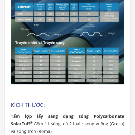
KÍCH THƯỚC
:
Tấm lợp lấy sáng dạng sóng Polycarbonate
®
SolarTuff
G
ồm 11 sóng, c
ó 2 loại : sóng vuông (Greca)
và sóng tròn (Roma).